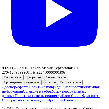
89241128123
ИП Хейло Мария Сергеевна
ИНН
270412736833
ОГРН 322410000001863
Расписание
Программы
Сертификаты
Проведение праздников
О школе
Как связаться
Договор-оферта
Политика конфиденциальности
Рекламная
информация
Согласие на обработку персональных
данных
Политика использования файлов Cookie
Франшиза
Сайт разработан командой Ярослава Гончара
→
© 2015-2026 Федеральная сеть гончарных школ Колокол