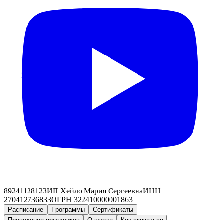
89241128123
ИП Хейло Мария Сергеевна
ИНН
270412736833
ОГРН 322410000001863
Расписание
Программы
Сертификаты
Проведение праздников
О школе
Как связаться