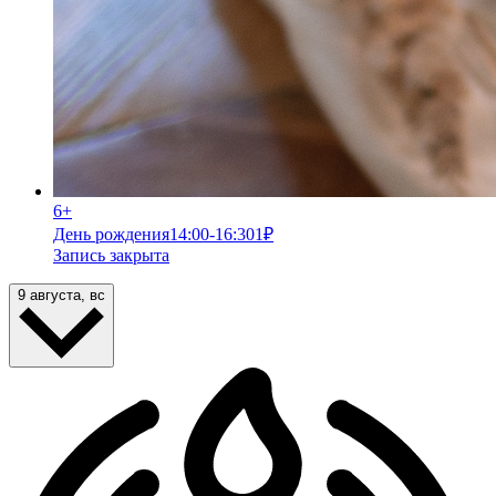
6+
День рождения
14:00-16:30
1
₽
Запись закрыта
9 августа, вс