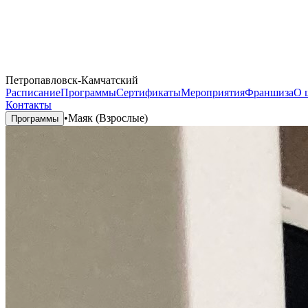
Петропавловск-Камчатский
Расписание
Программы
Сертификаты
Мероприятия
Франшиза
О 
Контакты
•
Маяк (Взрослые)
Программы